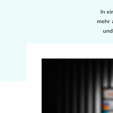
In e
mehr a
und