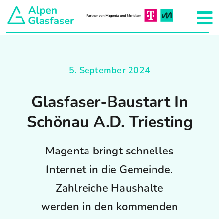
Zum
Inhalt
To
springen
Na
Aktuelles
5. September 2024
Unser Netzkonzept
Glasfaser-Baustart In
Hausanschluss
Schönau A.d. Triesting
Projekte
Magenta bringt schnelles
Internet in die Gemeinde.
Team
Zahlreiche Haushalte
werden in den kommenden
Über uns