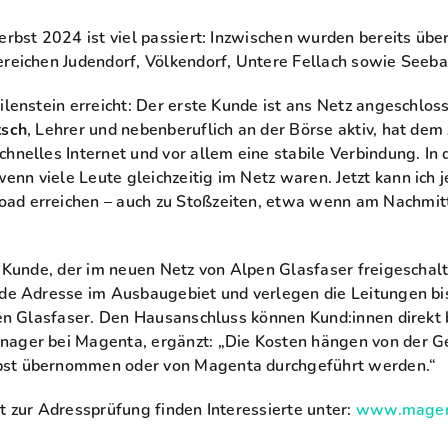
erbst 2024 ist viel passiert: Inzwischen wurden bereits üb
ereichen Judendorf, Völkendorf, Untere Fellach sowie Seeba
ilenstein erreicht: Der erste Kunde ist ans Netz angeschloss
tsch
, Lehrer und nebenberuflich an der Börse aktiv, hat de
chnelles Internet und vor allem eine stabile Verbindung. I
n viele Leute gleichzeitig im Netz waren. Jetzt kann ich je
ad erreichen – auch zu Stoßzeiten, etwa wenn am Nachmit
r Kunde, der im neuen Netz von Alpen Glasfaser freigeschal
ede Adresse im Ausbaugebiet und verlegen die Leitungen bis
lpen Glasfaser. Den Hausanschluss können Kund:innen direk
anager bei Magenta, ergänzt: „Die Kosten hängen von der G
bst übernommen oder von Magenta durchgeführt werden.“
t zur Adressprüfung finden Interessierte unter:
www.magent