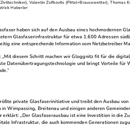
Ziviltechniker), Valentin Zsifkovits (Pittel+Brausewetter), Thomas
atrick Haberler
sfaser haben sich auf den Ausbau eines hochmodernen Glas
tern Glasfaserinfrastruktur für etwa 1.600 Adressen südli
zeitig eine entsprechende Information vom Netzbetreiber 
: „Mit diesem Schritt machen wir Gloggnitz fit für die digital
ste Datenübertragungstechnologie und bringt Vorteile für W
nde.“
r
rößte private Glasfaserinitiative und treibt den Ausbau von 
n in Wimpassing, Breitenau und einigen anderen Gemeinde
r
erklärt: „Der Glasfaserausbau ist eine Investition in die 
igitale Infrastruktur, die auch kommenden Generationen zu