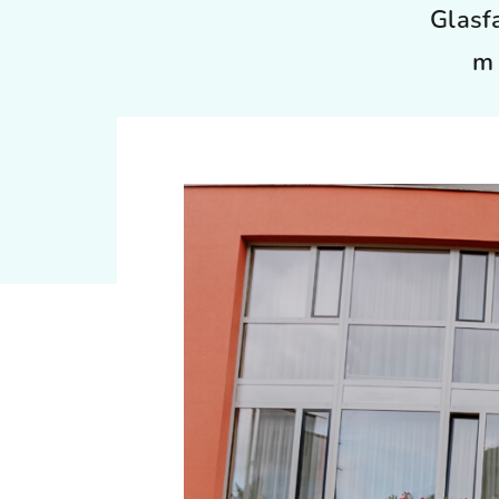
Glasf
m 