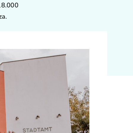
18.000
za.