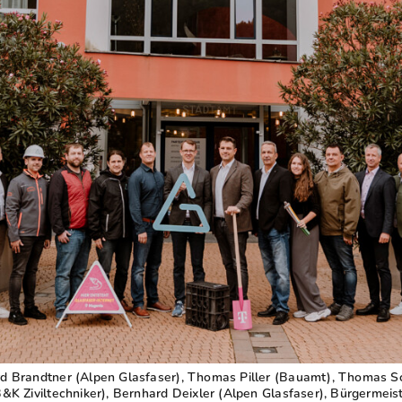
ard Brandtner (Alpen Glasfaser), Thomas Piller (Bauamt), Thomas S
(B&K Ziviltechniker), Bernhard Deixler (Alpen Glasfaser), Bürgermei