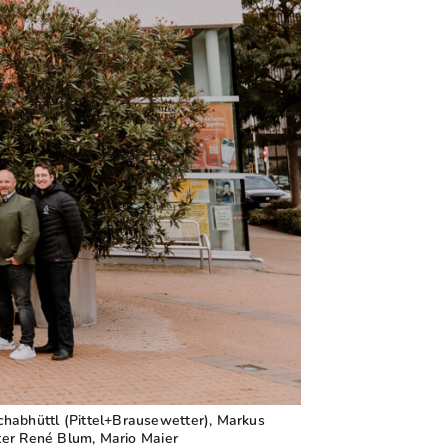
chabhüttl (Pittel+Brausewetter), Markus
ster René Blum, Mario Maier