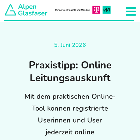
Zum
Inhalt
To
springen
Na
Aktuelles
5. Juni 2026
Unser Netzkonzept
Praxistipp: Online
Hausanschluss
Leitungsauskunft
Projekte
Mit dem praktischen Online-
Tool können registrierte
Team
Userinnen und User
jederzeit online
Über uns