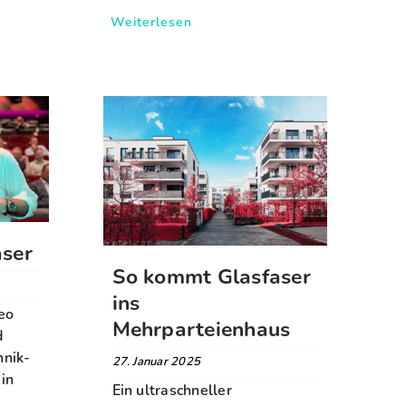
Weiterlesen
aser
So kommt Glasfaser
ins
eo
Mehrparteienhaus
d
hnik-
27. Januar 2025
 in
Ein ultraschneller