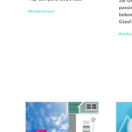
zur G
passi
Weiterlesen
bekom
Glasf
Weite