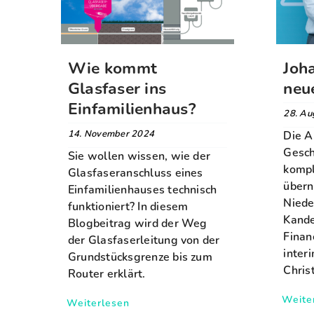
Wie kommt
Joh
Glasfaser ins
neu
Einfamilienhaus?
28. Au
14. November 2024
Die A
Gesch
Sie wollen wissen, wie der
kompl
Glasfaseranschluss eines
übern
Einfamilienhauses technisch
Niede
funktioniert? In diesem
Kande
Blogbeitrag wird der Weg
Finan
der Glasfaserleitung von der
inter
Grundstücksgrenze bis zum
Chris
Router erklärt.
Weite
Weiterlesen