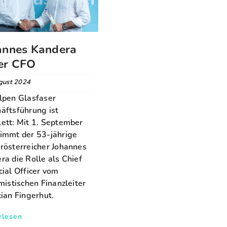
annes Kandera
er CFO
gust 2024
lpen Glasfaser
äftsführung ist
ett: Mit 1. September
immt der 53-jährige
rösterreicher Johannes
ra die Rolle als Chief
cial Officer vom
imistischen Finanzleiter
tian Fingerhut.
rlesen