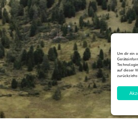
Um dir ein 
Geräteinfor
Technologie
auf dieser 
zurückziehs
Akz