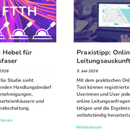
i Hebel für
Praxistipp: Onli
sfaser
Leitungsauskunf
 2026
5. Juni 2026
lle Studie sieht
Mit dem praktischen Onl
enden Handlungsbedarf
Tool können registrierte
enehmigungen,
Userinnen und User jede
arteienhäusern und
online Leitungsanfrage
rabschaltung.
tätigen und die Ergebni
selbstständig herunterl
rlesen
Weiterlesen