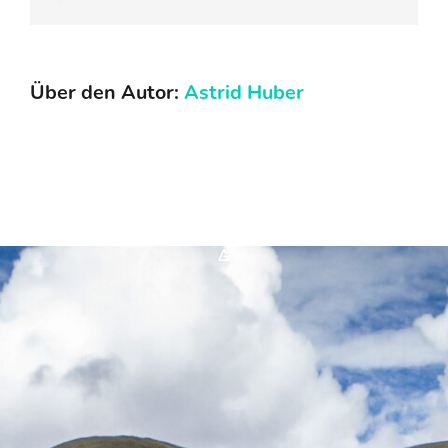
Mail
FAQ
Über den Autor:
Astrid Huber
Karriere
Kontakt
Suche
nach:
*A*