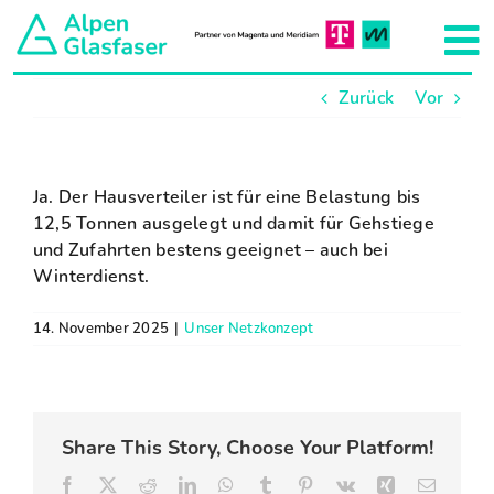
Zum
Inhalt
To
springen
Zurück
Vor
Na
Aktuelles
Unser Netzkonzept
Ja. Der Hausverteiler ist für eine Belastung bis
12,5 Tonnen ausgelegt und damit für Gehstiege
und Zufahrten bestens geeignet – auch bei
Hausanschluss
Winterdienst.
14. November 2025
|
Unser Netzkonzept
Projekte
Team
Share This Story, Choose Your Platform!
Über uns
Facebook
X
Reddit
LinkedIn
WhatsApp
Tumblr
Pinterest
Vk
Xing
E-