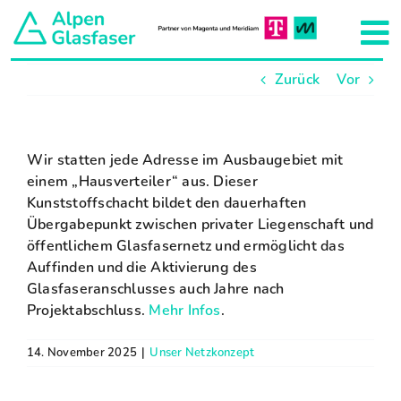
Zum
Inhalt
To
springen
Zurück
Vor
Na
Aktuelles
Unser Netzkonzept
Wir statten jede Adresse im Ausbaugebiet mit
einem „Hausverteiler“ aus. Dieser
Kunststoffschacht bildet den dauerhaften
Hausanschluss
Übergabepunkt zwischen privater Liegenschaft und
öffentlichem Glasfasernetz und ermöglicht das
Auffinden und die Aktivierung des
Projekte
Glasfaseranschlusses auch Jahre nach
Projektabschluss.
Mehr Infos
.
Team
14. November 2025
|
Unser Netzkonzept
Über uns