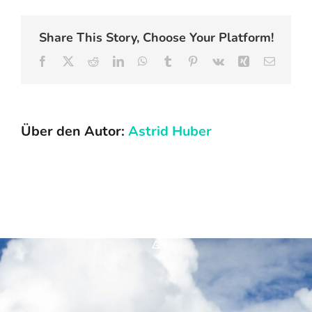
FAQ
Share This Story, Choose Your Platform!
Facebook
X
Reddit
LinkedIn
WhatsApp
Tumblr
Pinterest
Vk
Xing
E-
Mail
Karriere
Kontakt
Über den Autor:
Astrid Huber
Suche
nach:
*A*