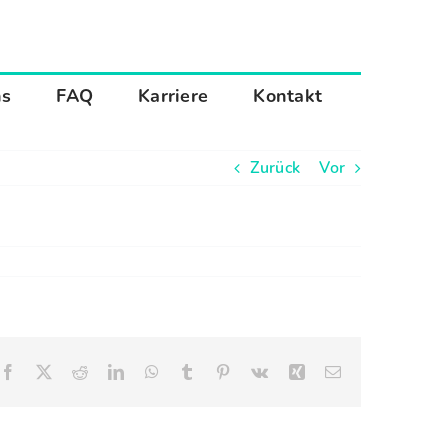
ns
FAQ
Karriere
Kontakt
Zurück
Vor
Facebook
X
Reddit
LinkedIn
WhatsApp
Tumblr
Pinterest
Vk
Xing
E-
Mail