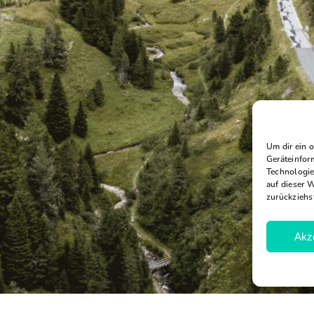
Um dir ein 
Geräteinfor
Technologie
auf dieser 
zurückziehs
Akz