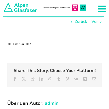
Zum
Inhalt
To
springen
Zurück
Vor
Na
Aktuelles
Unser Netzkonzept
20. Februar 2025
Hausanschluss
Share This Story, Choose Your Platform!
Projekte
Facebook
X
Reddit
LinkedIn
WhatsApp
Tumblr
Pinterest
Vk
Xing
E-
Mail
Team
Über den Autor:
admin
Über uns