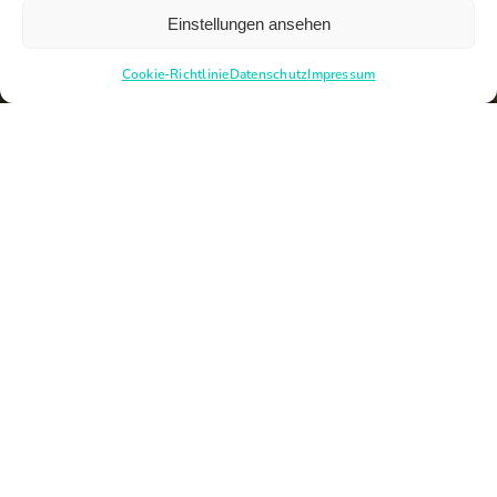
Einstellungen ansehen
Cookie-Richtlinie
Datenschutz
Impressum
Newsletter
Downloads
Datenschutz
Compliance
Impressum
Netiquette
Presse
Cookie-Einstellungen