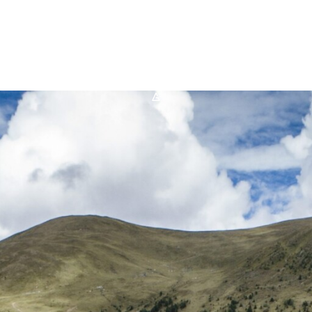
FAQ
Karriere
*A*
Kontakt
Suche
nach: