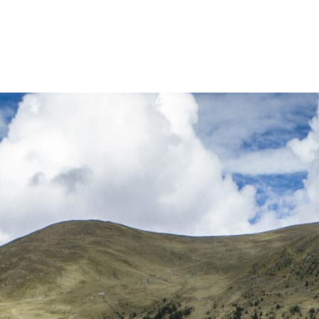
FAQ
Karriere
*A*
Kontakt
Suche
nach: