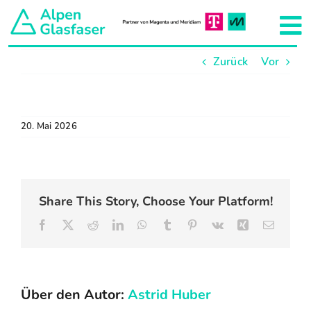
Zum
Inhalt
To
springen
Zurück
Vor
Na
Aktuelles
Unser Netzkonzept
20. Mai 2026
Hausanschluss
Share This Story, Choose Your Platform!
Projekte
Facebook
X
Reddit
LinkedIn
WhatsApp
Tumblr
Pinterest
Vk
Xing
E-
Mail
Team
Über den Autor:
Astrid Huber
Über uns