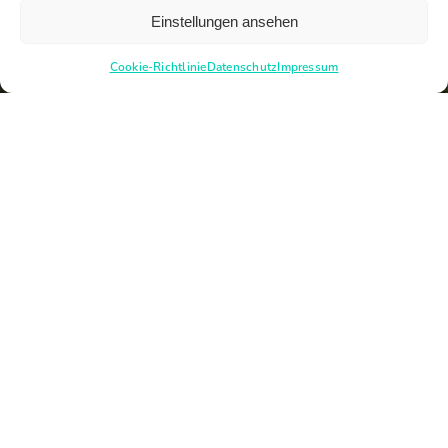
Einstellungen ansehen
Cookie-Richtlinie
Datenschutz
Impressum
Newsletter
Downloads
Datenschutz
Compliance
Impressum
Netiquette
Presse
Cookie-Einstellungen