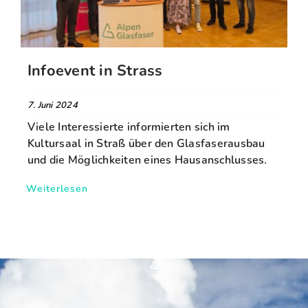
FAQ
Infoevent in Strass
Karriere
7. Juni 2024
Kontakt
Viele Interessierte informierten sich im
Kultursaal in Straß über den Glasfaserausbau
und die Möglichkeiten eines Hausanschlusses.
Suche
nach:
Weiterlesen
*A*