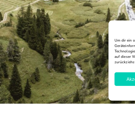
Um dir ein 
Geräteinfor
Technologie
auf dieser 
zurückziehs
Akz