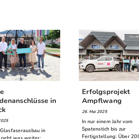
te
Erfolgsprojekt
denanschlüsse in
Ampflwang
ck
26. Mai 2025
 2025
In nur einem Jahr vom
Spatenstich bis zur
Glasfaserausbau in
Fertigstellung: Über 20
 geht was weiter: