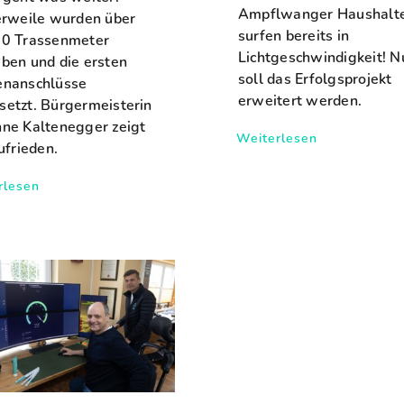
Ampflwanger Haushalt
erweile wurden über
surfen bereits in
0 Trassenmeter
Lichtgeschwindigkeit! N
ben und die ersten
soll das Erfolgsprojekt
enanschlüsse
erweitert werden.
etzt. Bürgermeisterin
ne Kaltenegger zeigt
Weiterlesen
ufrieden.
rlesen