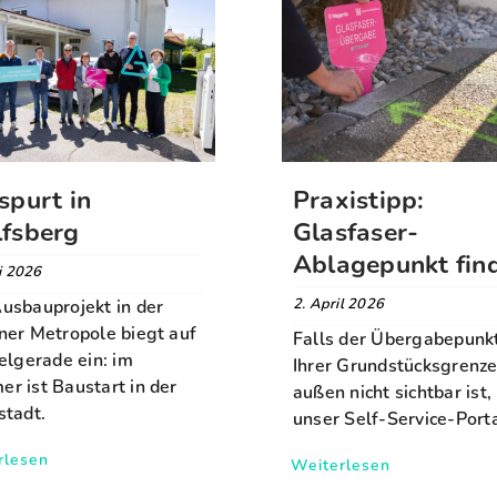
spurt in
Praxistipp:
fsberg
Glasfaser-
Ablagepunkt fin
ni 2026
2. April 2026
usbauprojekt in der
ner Metropole biegt auf
Falls der Übergabepunk
ielgerade ein: im
Ihrer Grundstücksgrenze
r ist Baustart in der
außen nicht sichtbar ist, 
stadt.
unser Self-Service-Porta
rlesen
Weiterlesen