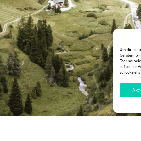
Um dir ein 
Geräteinfor
Technologie
auf dieser 
zurückziehs
Akz