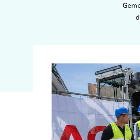
Gemei
d