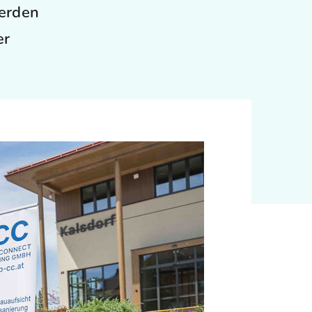
erden
er