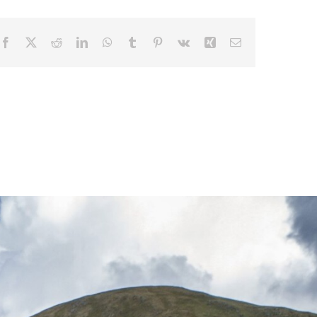
Facebook
X
Reddit
LinkedIn
WhatsApp
Tumblr
Pinterest
Vk
Xing
E-
Mail