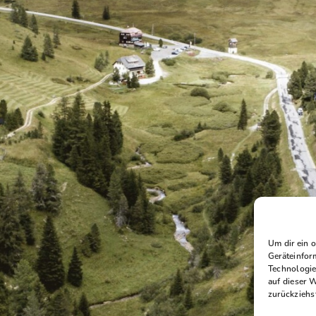
Um dir ein 
Geräteinfor
Technologie
auf dieser 
zurückziehs