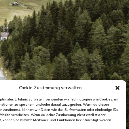
Cookie-Zustimmung verwalten
optimales Erlebnis zu bieten, verwenden wir Technologien wie Cookies, um
mationen zu speichern und/oder darauf zuzugreifen. Wenn du diesen
n zustimmst, können wir Daten wie das Surfverhalten oder eindeutige IDs
Website verarbeiten. Wenn du deine Zustimmung nicht erteilst oder
t, können bestimmte Merkmale und Funktionen beeinträchtigt werden.