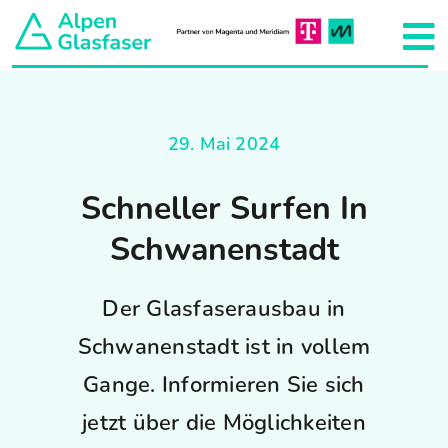
Zum
Inhalt
To
springen
Na
Aktuelles
29. Mai 2024
Unser Netzkonzept
Schneller Surfen In
Hausanschluss
Schwanenstadt
Projekte
Der Glasfaserausbau in
Schwanenstadt ist in vollem
Team
Gange. Informieren Sie sich
jetzt über die Möglichkeiten
Über uns