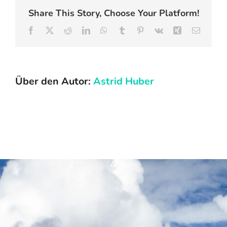
Share This Story, Choose Your Platform!
FAQ
Facebook
X
Reddit
LinkedIn
WhatsApp
Tumblr
Pinterest
Vk
Xing
E-
Mail
Karriere
Über den Autor:
Astrid Huber
Kontakt
Suche
nach:
*A*