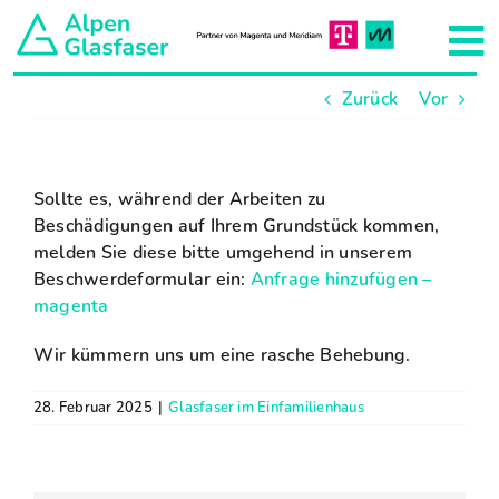
Zum
Inhalt
To
springen
Zurück
Vor
Na
Aktuelles
Unser Netzkonzept
Sollte es, während der Arbeiten zu
Beschädigungen auf Ihrem Grundstück kommen,
melden Sie diese bitte umgehend in unserem
Hausanschluss
Beschwerdeformular ein:
Anfrage hinzufügen –
magenta
Projekte
Wir kümmern uns um eine rasche Behebung.
Team
28. Februar 2025
|
Glasfaser im Einfamilienhaus
Über uns