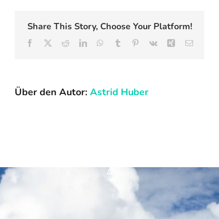
FAQ
Share This Story, Choose Your Platform!
Facebook
X
Reddit
LinkedIn
WhatsApp
Tumblr
Pinterest
Vk
Xing
E-
Mail
Karriere
Kontakt
Über den Autor:
Astrid Huber
Suche
nach:
*A*