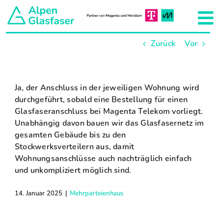
Zum
Inhalt
To
springen
Zurück
Vor
Na
Aktuelles
Unser Netzkonzept
Ja, der Anschluss in der jeweiligen Wohnung wird
durchgeführt, sobald eine Bestellung für einen
Glasfaseranschluss bei Magenta Telekom vorliegt.
Hausanschluss
Unabhängig davon bauen wir das Glasfasernetz im
gesamten Gebäude bis zu den
Stockwerksverteilern aus, damit
Projekte
Wohnungsanschlüsse auch nachträglich einfach
und unkompliziert möglich sind.
Team
14. Januar 2025
|
Mehrparteienhaus
Über uns